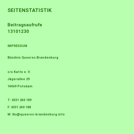
SEITENSTATISTIK
Beitragsaufrufe
13101230
IMPRESSUM
Bündnis Queeres Brandenburg
c/o Katte e. V.
Jägerallee 29
14469 Potsdam
T: 0331 240 189
F: 0331 240 188
M:
lks@queeres-brandenburg.info