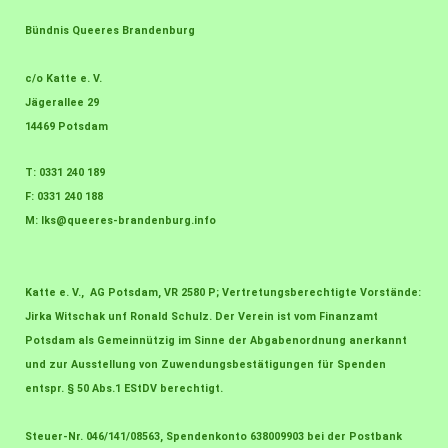
Bündnis Queeres Brandenburg
c/o Katte e. V.
Jägerallee 29
14469 Potsdam
T: 0331 240 189
F: 0331 240 188
M:
lks@queeres-brandenburg.info
Katte e. V., AG Potsdam, VR 2580 P; Vertretungsberechtigte Vorstände:
Jirka Witschak unf Ronald Schulz. Der Verein ist vom Finanzamt
Potsdam als Gemeinnützig im Sinne der Abgabenordnung anerkannt
und zur Ausstellung von Zuwendungsbestätigungen für Spenden
entspr. § 50 Abs.1 EStDV berechtigt.
Steuer-Nr. 046/141/08563, Spendenkonto 638009903 bei der Postbank