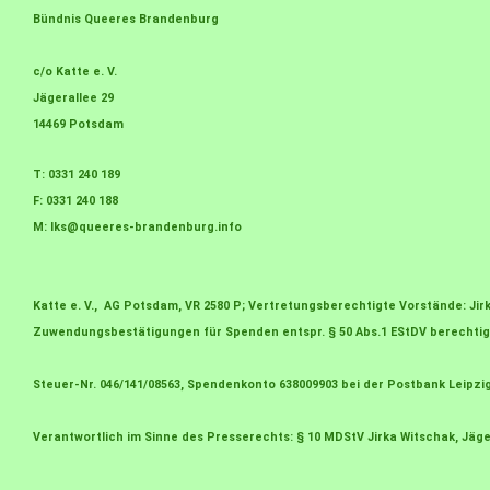
Bündnis Queeres Brandenburg
c/o Katte e. V.
Jägerallee 29
14469 Potsdam
T: 0331 240 189
F: 0331 240 188
M:
lks@queeres-brandenburg.info
Katte e. V., AG Potsdam, VR 2580 P; Vertretungsberechtigte Vorstände: J
Zuwendungsbestätigungen für Spenden entspr. § 50 Abs.1 EStDV berechtig
Steuer-Nr. 046/141/08563, Spendenkonto 638009903 bei der Postbank Leipzi
Verantwortlich im Sinne des Presserechts: § 10 MDStV Jirka Witschak, Jäge