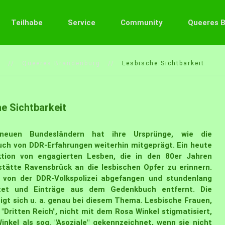
Teilhabe
Service
Community
Queeres 
n
Queeres Brandenburg
Lesbische Sichtbarkeit
e Sichtbarkeit
euen Bundesländern hat ihre Ursprünge, wie die
ch von DDR-Erfahrungen weiterhin mitgeprägt. Ein heute
ktion von engagierten Lesben, die in den 80er Jahren
tätte Ravensbrück an die lesbischen Opfer zu erinnern.
e von der DDR-Volkspolizei abgefangen und stundenlang
htet und Einträge aus dem Gedenkbuch entfernt. Die
eigt sich u. a. genau bei diesem Thema. Lesbische Frauen,
"Dritten Reich", nicht mit dem Rosa Winkel stigmatisiert,
kel als sog. "Asoziale" gekennzeichnet, wenn sie nicht