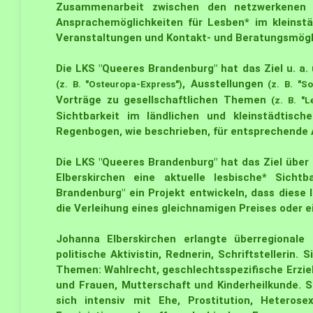
Zusammenarbeit zwischen den netzwerkenen Ak
Ansprachemöglichkeiten
für Lesben* im kleinstä
Veranstaltungen und Kontakt- und Beratungsmögli
Die LKS "Queeres Brandenburg" hat das Ziel u. a. 
, Ausstellungen
(z. B. "Osteuropa-Express")
(z. B. "So
Vorträge zu gesellschaftlichen Themen
(z. B. "
Sichtbarkeit im ländlichen und kleinstädtis
Regenbogen, wie beschrieben, für entsprechende 
Die LKS "Queeres Brandenburg" hat das Ziel über d
Elberskirchen
eine aktuelle lesbische* Sicht
Brandenburg" ein Projekt entwickeln, dass diese 
die Verleihung eines gleichnamigen
Preises oder 
Johanna Elberskirchen erlangte überregionale
politische Aktivistin, Rednerin, Schriftstellerin. 
Themen: Wahlrecht, geschlechtsspezifische Erzi
und Frauen, Mutterschaft und Kinderheilkunde. S
sich intensiv mit Ehe, Prostitution, Heteros