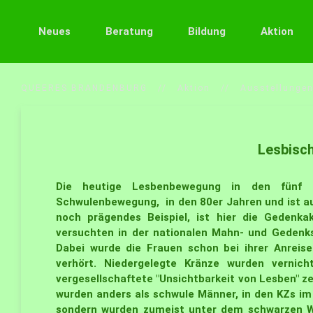
Neues
Beratung
Bildung
Aktion
QUEERES BRANDENBURG
Aktion
Ausstellunge
Lesbisch
Die heutige Lesbenbewegung in den fünf n
Schwulenbewegung, in den 80er Jahren und ist au
noch prägendes Beispiel, ist hier die Gedenka
versuchten in der nationalen Mahn- und Gedenks
Dabei wurde die Frauen schon bei ihrer Anreis
verhört. Niedergelegte Kränze wurden vernic
vergesellschaftete "Unsichtbarkeit von Lesben" z
wurden anders als schwule Männer, in den KZs im 
sondern wurden zumeist unter dem schwarzen Win