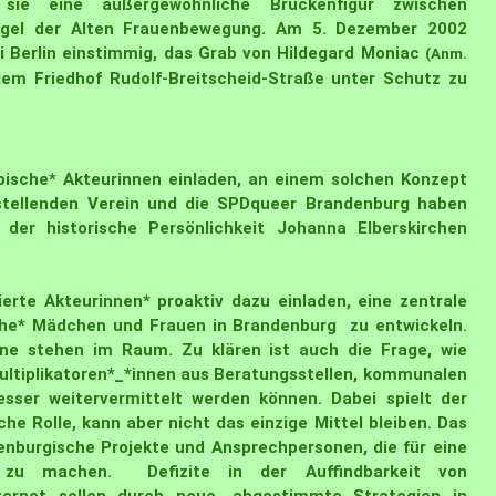
sie eine außergewöhnliche Brückenfigur zwischen
ügel der Alten Frauenbewegung. Am 5. Dezember 2002
 Berlin
einstimmig, das Grab von Hildegard Moniac
(Anm.
em Friedhof Rudolf-Breitscheid-Straße unter Schutz zu
ische* Akteurinnen einladen, an einem solchen Konzept
agstellenden Verein und die SPDqueer Brandenburg haben
der historische Persönlichkeit Johanna Elberskirchen
erte Akteurinnen* proaktiv dazu einladen, eine
zentrale
sche* Mädchen und Frauen
in Brandenburg zu entwickeln.
ine stehen im Raum. Zu klären ist auch die Frage, wie
Multiplikatoren*_*innen aus Beratungsstellen, kommunalen
esser weitervermittelt werden können. Dabei spielt der
e Rolle, kann aber nicht das einzige Mittel bleiben. Das
denburgische Projekte und Ansprechpersonen, die für eine
ar" zu machen. Defizite in der Auffindbarkeit von