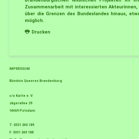
brandenburgischen lesbischen Projekten im In
Zusammenarbeit mit interessierten Akteurinnen, 
über die Grenzen des Bundeslandes hinaus, et
möglich.
Drucken
IMPRESSUM
Bündnis Queeres Brandenburg
c/o Katte e. V.
Jägerallee 29
14469 Potsdam
T: 0331 240 189
F: 0331 240 188