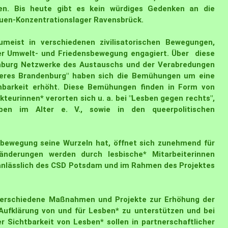
en. Bis heute gibt es kein würdiges Gedenken an die
auen-Konzentrationslager Ravensbrück.
eist in verschiedenen zivilisatorischen Bewegungen,
er Umwelt- und Friedensbewegung engagiert. Über diese
nburg Netzwerke des Austauschs und der Verabredungen
eeres Brandenburg" haben sich die Bemühungen um eine
hbarkeit
erhöht. Diese Bemühungen finden in Form von
teurinnen* verorten sich u. a. bei "Lesben gegen rechts",
n im Alter e. V., sowie in den queerpolitischen
nbewegung seine Wurzeln hat, öffnet sich zunehmend für
eränderungen werden durch
lesbische* Mitarbeiterinnen
nlässlich des
CSD Potsdam
und im Rahmen des Projektes
 verschiedene Maßnahmen und Projekte zur Erhöhung der
Aufklärung von und für Lesben* zu unterstützen und bei
r Sichtbarkeit von Lesben*
sollen in partnerschaftlicher