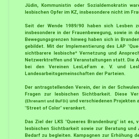
Jüdin, Kommunistin oder Sozialdemokratin war
lesbischen Opfer im KZ, insbesondere nicht im Fr
Seit der Wende 1989/90 haben sich Lesben zum
insbesondere in der Frauenbewegung, sowie in d
Bewegungsgrenzen hinweg haben sich in Brande
gebildet. Mit der Implementierung des LAP "Qu
sichtbarere lesbische* Vernetzung und Ansprec
Netzwerktreffen und Veranstaltungen statt. Die Ak
bei den Vereinen LesLeFam e. V. und Lesbe
Landesarbeitsgemeinschaften der Parteien.
Der antragstellenden Verein, der in der Schwule
Fragen zur lesbischen Sichtbarkeit. Diese V
und verschiedenen Projekten a
(Ehrenamt und BuFDi)
"Street of Color" verankert.
Das Ziel der LKS "Queeres Brandenburg" ist es,
lesbischen Sichtbarkeit sowie zur Beratung und 
Bedarf zu begleiten.
Kampagnen zur Erhöhung de