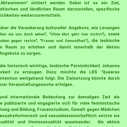
teurinnen* initiiert werden. Dabei ist es ein Ziel,
dtischen und ländlichen Raum darzustellen, spezifische
chkeiten weiterzuvermitteln.
über die
Verankerung kultureller Angebote
, wie Lesungen
, sowie
llen sie uns doch sehen", "Ohne Mut geht hier nichts")
, die lesbische
Lesben gegen rechts", "Frauen und Gesundheit")
chen Raum zu erhöhen und damit innerhalb der Aktion
Angebote zu sorgen.
ie historisch wichtige, lesbische Persönlichkeit
Johanna
barkeit zu erzeugen. Dazu möchte die LKS "Queeres
Intention weitgehend folgt. Die Zielsetzung könnte durch
einer Veranstaltungswoche
erfolgen.
 und internationale Bedeutung zur damaligen Zeit als
Sie publizierte und engagierte sich für viele feministische
ehung und Bildung, Frauenstudium, Gewalt gegen Mädchen
exualreformerisch und sexualwissenschaftlich setzte sie
exualität und Homosexualität auseinander. Als aktive