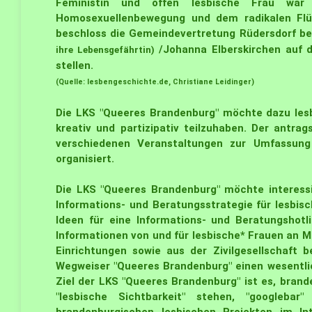
Feministin und offen lesbische Frau war 
Homosexuellenbewegung und dem radikalen Fl
beschloss die Gemeindevertretung
Rüdersdorf bei
/Johanna Elberskirchen auf d
ihre Lebensgefährtin)
stellen.
(Quelle: lesbengeschichte.de, Christiane Leidinger)
Die LKS "Queeres Brandenburg" möchte dazu lesb
kreativ und partizipativ teilzuhaben. Der antr
verschiedenen Veranstaltungen zur Umfassung 
organisiert.
Die LKS "Queeres Brandenburg" möchte interessi
Informations- und Beratungsstrategie für lesbi
Ideen für eine Informations- und Beratungshotl
Informationen von und für lesbische* Frauen an 
Einrichtungen sowie aus der Zivilgesellschaft b
Wegweiser "Queeres Brandenburg" einen wesentlich
Ziel der LKS "Queeres Brandenburg" ist es, bran
"lesbische Sichtbarkeit" stehen, "googleb