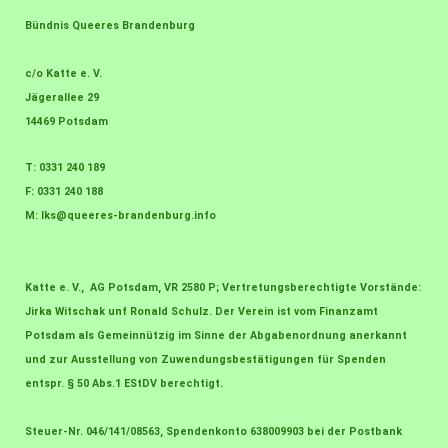
Bündnis Queeres Brandenburg
c/o Katte e. V.
Jägerallee 29
14469 Potsdam
T: 0331 240 189
F: 0331 240 188
M:
lks@queeres-brandenburg.info
Katte e. V., AG Potsdam, VR 2580 P; Vertretungsberechtigte Vorstände:
Jirka Witschak unf Ronald Schulz. Der Verein ist vom Finanzamt
Potsdam als Gemeinnützig im Sinne der Abgabenordnung anerkannt
und zur Ausstellung von Zuwendungsbestätigungen für Spenden
entspr. § 50 Abs.1 EStDV berechtigt.
Steuer-Nr. 046/141/08563, Spendenkonto 638009903 bei der Postbank