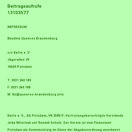
Beitragsaufrufe
13103577
IMPRESSUM
Bündnis Queeres Brandenburg
c/o Katte e. V.
Jägerallee 29
14469 Potsdam
T: 0331 240 189
F: 0331 240 188
M:
lks@queeres-brandenburg.info
Katte e. V., AG Potsdam, VR 2580 P; Vertretungsberechtigte Vorstände:
Jirka Witschak unf Ronald Schulz. Der Verein ist vom Finanzamt
Potsdam als Gemeinnützig im Sinne der Abgabenordnung anerkannt