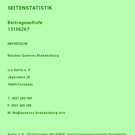
SEITENSTATISTIK
Beitragsaufrufe
13106267
IMPRESSUM
Bündnis Queeres Brandenburg
c/o Katte e. V.
Jägerallee 29
14469 Potsdam
T: 0331 240 189
F: 0331 240 188
M:
lks@queeres-brandenburg.info
Katte e. V., AG Potsdam, VR 2580 P; Vertretungsberechtigte Vorstände: