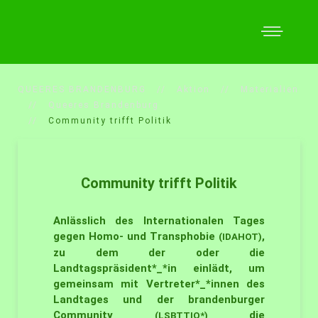
QUEERES BRANDENBURG
Aktion
Materialien
Queeres Brandenburg
Community trifft Politik
Community trifft Politik
Anlässlich des Internationalen Tages
gegen Homo- und Transphobie
,
(IDAHOT)
zu dem der oder die
Landtagspräsident*_*in einlädt, um
gemeinsam mit Vertreter*_*innen des
Landtages und der brandenburger
Community
die
(LSBTTIQ*)