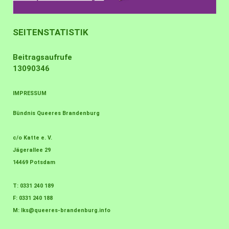
SEITENSTATISTIK
Beitragsaufrufe
13090346
IMPRESSUM
Bündnis Queeres Brandenburg
c/o Katte e. V.
Jägerallee 29
14469 Potsdam
T: 0331 240 189
F: 0331 240 188
M:
lks@queeres-brandenburg.info