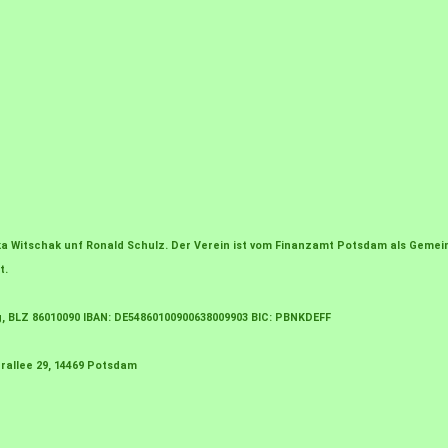
irka Witschak unf Ronald Schulz. Der Verein ist vom Finanzamt Potsdam als Gem
t.
g, BLZ 86010090 IBAN: DE54860100900638009903 BIC: PBNKDEFF
rallee 29, 14469 Potsdam