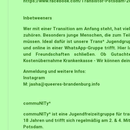
https://www.facebook.com/Transistor-Potsdam-
Inbetweeners
Wer mit einer Transition am Anfang steht, hat vie
zuhören. Besonders junge Menschen, die zum Teil 
müssen. Ideal dafür ist unsere
Trans* Jugendgrup
und online in einer WhatsApp-Gruppe trifft. Hie
und Freundschaften schließen. Ob Gutachte
Kostenübernahme Krankenkasse - Wir können dein
Anmeldung und weitere Infos:
Instagram
M:
j
asha@queeres-brandenburg.info
commuNITy*
commuNITy*
ist eine Jugendfreizeitgruppe für tra
18 Jahren und trifft sich regelmäßig am 2. & 4. 
Potsdam.