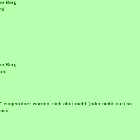
uer Berg
ml
uer Berg
tml
au” eingeordnet wurden, sich aber nicht (oder nicht nur) so
eise.