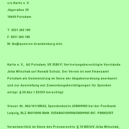
c/o Katte e. V.
Jägerallee 29
14469 Potsdam
T: 0331 240 189
F: 0331 240 188
M:
lks@queeres-brandenburg.info
Katte e. V., AG Potsdam, VR 2580 P; Vertretungsberechtigte Vorstände:
Jirka Witschak unf Ronald Schulz. Der Verein ist vom Finanzamt
Potsdam als Gemeinnützig im Sinne der Abgabenordnung anerkannt
und zur Ausstellung von Zuwendungsbestätigungen für Spenden
entspr. § 50 Abs.1 EStDV berechtigt.
Steuer-Nr. 046/141/08563, Spendenkonto 638009903 bei der Postbank
Leipzig, BLZ 86010090 IBAN: DE54860100900638009903 BIC: PBNKDEFF
Verantwortlich im Sinne des Presserechts: § 10 MDStV Jirka Witschak,