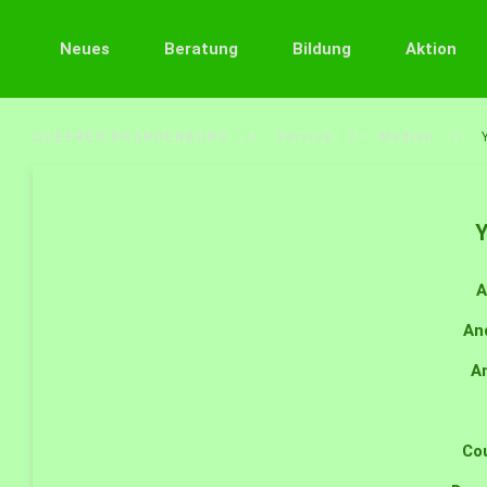
Neues
Beratung
Bildung
Aktion
QUEERES BRANDENBURG
Service
Medien
Y
A
An
A
Co