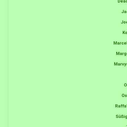
Dea
Ja
Jo
Ko
Marcel
Marg
Marvy
O
Os
Raffa'
Süßig