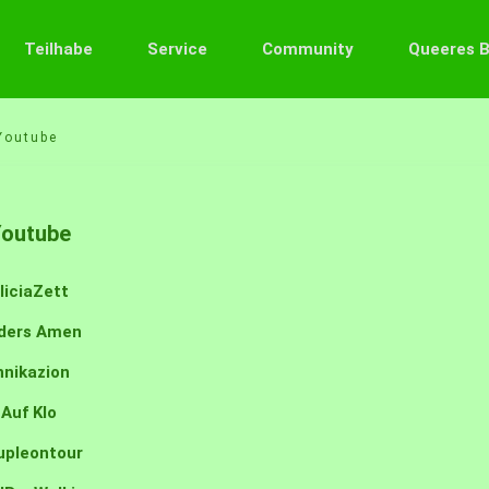
Teilhabe
Service
Community
Queeres 
Youtube
outube
liciaZett
ders Amen
nnikazion
Auf Klo
upleontour