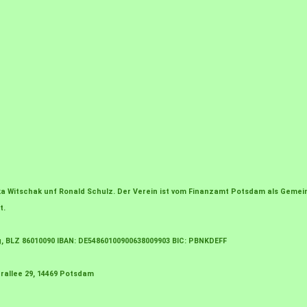
irka Witschak unf Ronald Schulz. Der Verein ist vom Finanzamt Potsdam als Gem
t.
g, BLZ 86010090 IBAN: DE54860100900638009903 BIC: PBNKDEFF
rallee 29, 14469 Potsdam