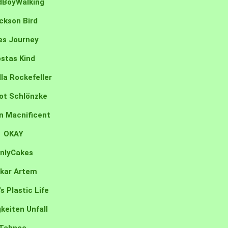
dBoyWalking
ckson Bird
es Journey
stas Kind
la Rockefeller
ot Schlönzke
n Macnificent
OKAY
nlyCakes
kar Artem
s Plastic Life
keiten Unfall