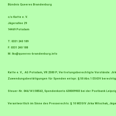
Bündnis Queeres Brandenburg
c/o Katte e. V.
Jägerallee 29
14469 Potsdam
T: 0331 240 189
F: 0331 240 188
M:
lks@queeres-brandenburg.info
Katte e. V., AG Potsdam, VR 2580 P; Vertretungsberechtigte Vorstände: J
Zuwendungsbestätigungen für Spenden entspr. § 50 Abs.1 EStDV berechtig
Steuer-Nr. 046/141/08563, Spendenkonto 638009903 bei der Postbank Leipzi
Verantwortlich im Sinne des Presserechts: § 10 MDStV Jirka Witschak, Jäge