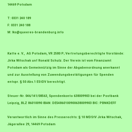
14469 Potsdam
T: 0331 240 189
F: 0331 240 188
M:
lks@queeres-brandenburg.info
Katte e. V., AG Potsdam, VR 2580 P; Vertretungsberechtigte Vorstände:
Jirka Witschak unf Ronald Schulz. Der Verein ist vom Finanzamt
Potsdam als Gemeinnützig im Sinne der Abgabenordnung anerkannt
und zur Ausstellung von Zuwendungsbestätigungen für Spenden
entspr. § 50 Abs.1 EStDV berechtigt.
Steuer-Nr. 046/141/08563, Spendenkonto 638009903 bei der Postbank
Leipzig, BLZ 86010090 IBAN: DE54860100900638009903 BIC: PBNKDEFF
Verantwortlich im Sinne des Presserechts: § 10 MDStV Jirka Witschak,
Jägerallee 29, 14469 Potsdam