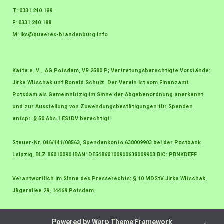
T: 0331 240 189
F: 0331 240 188
M:
lks@queeres-brandenburg.info
Katte e. V., AG Potsdam, VR 2580 P; Vertretungsberechtigte Vorstände:
Jirka Witschak unf Ronald Schulz. Der Verein ist vom Finanzamt
Potsdam als Gemeinnützig im Sinne der Abgabenordnung anerkannt
und zur Ausstellung von Zuwendungsbestätigungen für Spenden
entspr. § 50 Abs.1 EStDV berechtigt.
Steuer-Nr. 046/141/08563, Spendenkonto 638009903 bei der Postbank
Leipzig, BLZ 86010090 IBAN: DE54860100900638009903 BIC: PBNKDEFF
Verantwortlich im Sinne des Presserechts: § 10 MDStV Jirka Witschak,
Jägerallee 29, 14469 Potsdam
Powered by
Warp Theme Framework