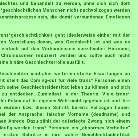
echtes und behandelt zu werden, ohne sich sich dort
 cis*geschlechtlichen Menschen nicht nachvollzogen werden
rkenntnisprozess sein, die damit verbundenen Emotionen
ns*geschlechtlichkeit geht idealerweise einher mit der
chen Vorstellung davon, was Geschlecht ist und was es
 einfach auf das Vorhandensein spezifischer Hormone,
Chromosomen reduziert werden und sollte auch nicht
ne binäre Geschlechterrolle ausfüllt.
n Geschlechter sind aber weiterhin starke Erwartungen an
t stellt das Coming-out für viele trans* Personen einen
ch seine Geschlechtsidentität leben zu können und sich
u zu entdecken. Zumindest in der Theorie. Viele trans*
er Fokus auf ihr eigenes Wohl nicht gegeben ist und ihre
n würden bzw. diesen Schritt bereits vollzogen haben.
 bei der Ansprache: falscher Vorname (deadname) und
hen Anrede. Dazu zählt der auferlegte Zwang, sich einem
äufig werden trans* Personen ein „abnormes Verhalten“
e ersten Schritte in ihre wahre Geschlechtsidentität