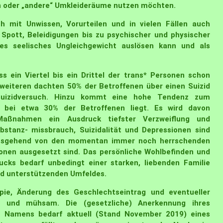
n oder „andere“ Umkleideräume nutzen möchten.
h mit Unwissen, Vorurteilen und in vielen Fällen auch
Spott, Beleidigungen bis zu psychischer und physischer
tes seelisches Ungleichgewicht auslösen kann und als
ss ein Viertel bis ein Drittel der trans* Personen schon
weiteren dachten 50% der Betroffenen über einen Suizid
uizidversuch. Hinzu kommt eine hohe Tendenz zum
e bei etwa 30% der Betroffenen liegt. Es wird davon
aßnahmen ein Ausdruck tiefster Verzweiflung und
bstanz- missbrauch, Suizidalität und Depressionen sind
 ausgehend von den momentan immer noch herrschenden
sonen ausgesetzt sind. Das persönliche Wohlbefinden und
cks bedarf unbedingt einer starken, liebenden Familie
nd unterstützenden Umfeldes.
e, Änderung des Geschlechtseintrag und eventueller
ng und mühsam. Die (gesetzliche) Anerkennung ihres
en Namens bedarf aktuell (Stand November 2019) eines