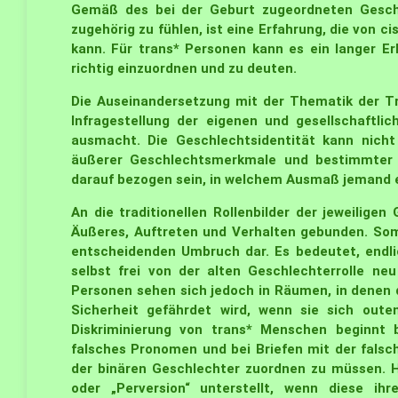
Gemäß des bei der Geburt zugeordneten Geschl
zugehörig zu fühlen, ist eine Erfahrung, die von
kann. Für trans* Personen kann es ein langer E
richtig einzuordnen und zu deuten.
Die Auseinandersetzung mit der Thematik der Tra
Infragestellung der eigenen und gesellschaftli
ausmacht. Die Geschlechtsidentität kann nicht
äußerer Geschlechtsmerkmale und bestimmter 
darauf bezogen sein, in welchem Ausmaß jemand ei
An die traditionellen Rollenbilder der jeweilige
Äußeres, Auftreten und Verhalten gebunden. Somi
entscheidenden Umbruch dar. Es bedeutet, endli
selbst frei von der alten Geschlechterrolle ne
Personen sehen sich jedoch in Räumen, in denen d
Sicherheit gefährdet wird, wenn sie sich oute
Diskriminierung von trans* Menschen beginnt
falsches Pronomen und bei Briefen mit der falsc
der binären Geschlechter zuordnen zu müssen. H
oder „Perversion“ unterstellt, wenn diese ihr