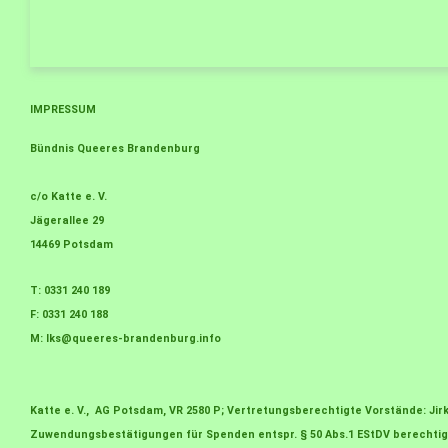
IMPRESSUM
Bündnis Queeres Brandenburg
c/o Katte e. V.
Jägerallee 29
14469 Potsdam
T: 0331 240 189
F: 0331 240 188
M:
lks@queeres-brandenburg.info
Katte e. V., AG Potsdam, VR 2580 P; Vertretungsberechtigte Vorstände: J
Zuwendungsbestätigungen für Spenden entspr. § 50 Abs.1 EStDV berechtig