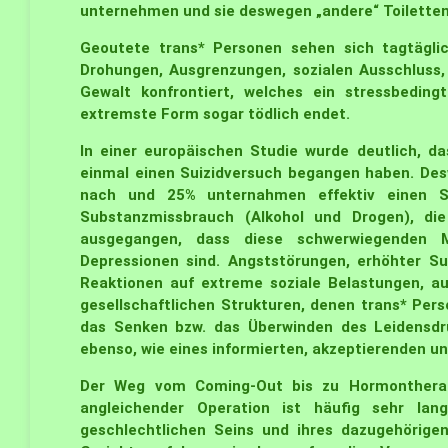
unternehmen und sie deswegen „andere“ Toilette
Geoutete trans* Personen sehen sich tagtäglic
Drohungen, Ausgrenzungen, sozialen Ausschluss, 
Gewalt konfrontiert, welches ein stressbeding
extremste Form sogar tödlich endet.
In einer europäischen Studie wurde deutlich, da
einmal einen Suizidversuch begangen haben. Des
nach und 25% unternahmen effektiv einen S
Substanzmissbrauch (Alkohol und Drogen), di
ausgegangen, dass diese schwerwiegenden M
Depressionen sind. Angststörungen, erhöhter Su
Reaktionen auf extreme soziale Belastungen,
gesellschaftlichen Strukturen, denen trans* Per
das Senken bzw. das Überwinden des Leidensdru
ebenso, wie eines informierten, akzeptierenden u
Der Weg vom Coming-Out bis zu Hormontherapi
angleichender Operation ist häufig sehr la
geschlechtlichen Seins und ihres dazugehörig