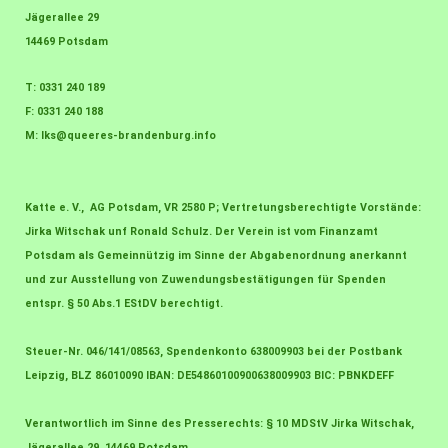
Jägerallee 29
14469 Potsdam
T: 0331 240 189
F: 0331 240 188
M:
lks@queeres-brandenburg.info
Katte e. V., AG Potsdam, VR 2580 P; Vertretungsberechtigte Vorstände:
Jirka Witschak unf Ronald Schulz. Der Verein ist vom Finanzamt
Potsdam als Gemeinnützig im Sinne der Abgabenordnung anerkannt
und zur Ausstellung von Zuwendungsbestätigungen für Spenden
entspr. § 50 Abs.1 EStDV berechtigt.
Steuer-Nr. 046/141/08563, Spendenkonto 638009903 bei der Postbank
Leipzig, BLZ 86010090 IBAN: DE54860100900638009903 BIC: PBNKDEFF
Verantwortlich im Sinne des Presserechts: § 10 MDStV Jirka Witschak,
Jägerallee 29, 14469 Potsdam