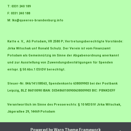
T: 0331 240 189
F: 0331 240 188
M:
lks@queeres-brandenburg.info
Katte e. V., AG Potsdam, VR 2580 P; Vertretungsberechtigte Vorstände:
Jirka Witschak unf Ronald Schulz. Der Verein ist vom Finanzamt
Potsdam als Gemeinnützig im Sinne der Abgabenordnung anerkannt
und zur Ausstellung von Zuwendungsbestätigungen für Spenden
entspr. § 50 Abs.1 EStDV berechtigt.
Steuer-Nr. 046/141/08563, Spendenkonto 638009903 bei der Postbank
Leipzig, BLZ 86010090 IBAN: DE54860100900638009903 BIC: PBNKDEFF
Verantwortlich im Sinne des Presserechts: § 10 MDStV Jirka Witschak,
Jägerallee 29, 14469 Potsdam
Powered by
Warp Theme Framework