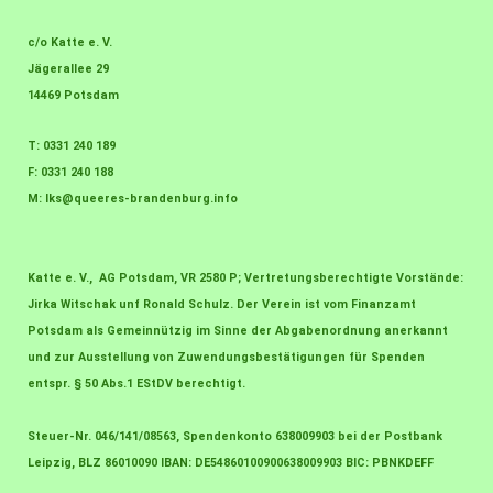
c/o Katte e. V.
Jägerallee 29
14469 Potsdam
T: 0331 240 189
F: 0331 240 188
M:
lks@queeres-brandenburg.info
Katte e. V., AG Potsdam, VR 2580 P; Vertretungsberechtigte Vorstände:
Jirka Witschak unf Ronald Schulz. Der Verein ist vom Finanzamt
Potsdam als Gemeinnützig im Sinne der Abgabenordnung anerkannt
und zur Ausstellung von Zuwendungsbestätigungen für Spenden
entspr. § 50 Abs.1 EStDV berechtigt.
Steuer-Nr. 046/141/08563, Spendenkonto 638009903 bei der Postbank
Leipzig, BLZ 86010090 IBAN: DE54860100900638009903 BIC: PBNKDEFF