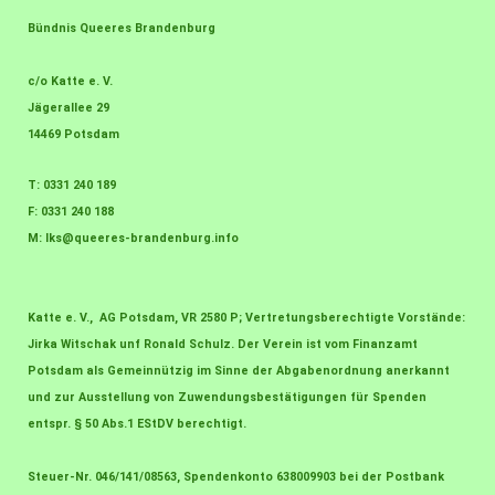
Bündnis Queeres Brandenburg
c/o Katte e. V.
Jägerallee 29
14469 Potsdam
T: 0331 240 189
F: 0331 240 188
M:
lks@queeres-brandenburg.info
Katte e. V., AG Potsdam, VR 2580 P; Vertretungsberechtigte Vorstände:
Jirka Witschak unf Ronald Schulz. Der Verein ist vom Finanzamt
Potsdam als Gemeinnützig im Sinne der Abgabenordnung anerkannt
und zur Ausstellung von Zuwendungsbestätigungen für Spenden
entspr. § 50 Abs.1 EStDV berechtigt.
Steuer-Nr. 046/141/08563, Spendenkonto 638009903 bei der Postbank