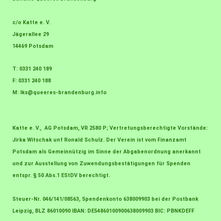
c/o Katte e. V.
Jägerallee 29
14469 Potsdam
T: 0331 240 189
F: 0331 240 188
M:
lks@queeres-brandenburg.info
Katte e. V., AG Potsdam, VR 2580 P; Vertretungsberechtigte Vorstände:
Jirka Witschak unf Ronald Schulz. Der Verein ist vom Finanzamt
Potsdam als Gemeinnützig im Sinne der Abgabenordnung anerkannt
und zur Ausstellung von Zuwendungsbestätigungen für Spenden
entspr. § 50 Abs.1 EStDV berechtigt.
Steuer-Nr. 046/141/08563, Spendenkonto 638009903 bei der Postbank
Leipzig, BLZ 86010090 IBAN: DE54860100900638009903 BIC: PBNKDEFF