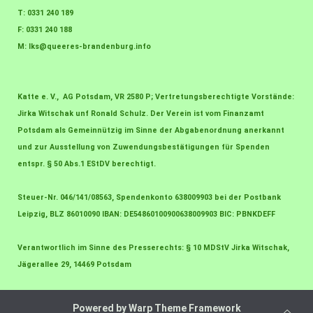
T: 0331 240 189
F: 0331 240 188
M:
lks@queeres-brandenburg.info
Katte e. V., AG Potsdam, VR 2580 P; Vertretungsberechtigte Vorstände:
Jirka Witschak unf Ronald Schulz. Der Verein ist vom Finanzamt
Potsdam als Gemeinnützig im Sinne der Abgabenordnung anerkannt
und zur Ausstellung von Zuwendungsbestätigungen für Spenden
entspr. § 50 Abs.1 EStDV berechtigt.
Steuer-Nr. 046/141/08563, Spendenkonto 638009903 bei der Postbank
Leipzig, BLZ 86010090 IBAN: DE54860100900638009903 BIC: PBNKDEFF
Verantwortlich im Sinne des Presserechts: § 10 MDStV Jirka Witschak,
Jägerallee 29, 14469 Potsdam
Powered by
Warp Theme Framework